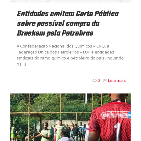
Entidades emitem Carta Pública
sobre possível compra da
Braskem pela Petrobras
A Confederação Nacional dos Químicos – CNQ, a
Federação Única dos Petroleiros – FUP e entidades
sindicais do ramo químico e petroleiro do país, incluindo
o
[…]
0
Leia mais