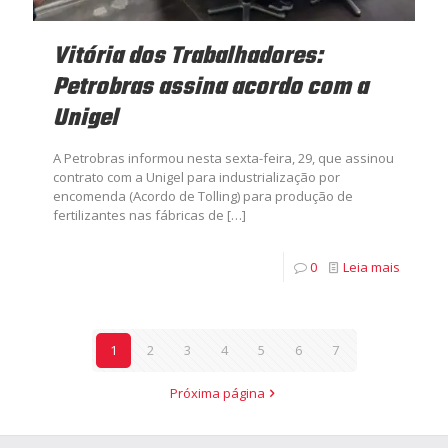
Vitória dos Trabalhadores:
Petrobras assina acordo com a
Unigel
A Petrobras informou nesta sexta-feira, 29, que assinou
contrato com a Unigel para industrialização por
encomenda (Acordo de Tolling) para produção de
fertilizantes nas fábricas de
[…]
0
Leia mais
1
2
3
4
5
6
7
Próxima página