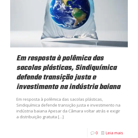
Em resposta à polêmica das
sacolas plásticas, Sindiquímica
defende transição justa e
investimento na indústria baiana
Em resposta à polêmica das sacolas plásticas,
Sindiquímica defende transição justa e investimento na
indústria baiana Apesar da Câmara voltar atrás e exigir
a distribuição gratuita
[…]
0
Leia mais