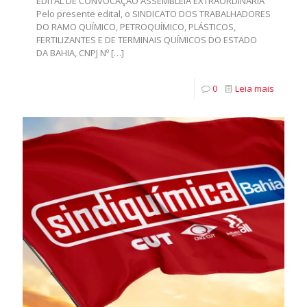
EDITAL DE CONVOCAÇÃO ASSEMBLEIA EXTRAORDINÁRIA
Pelo presente edital, o SINDICATO DOS TRABALHADORES
DO RAMO QUÍMICO, PETROQUÍMICO, PLÁSTICOS,
FERTILIZANTES E DE TERMINAIS QUÍMICOS DO ESTADO
DA BAHIA, CNPJ Nº
[…]
0
Leia mais