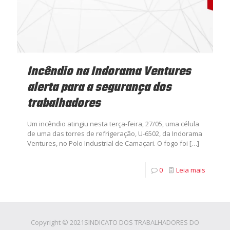
Incêndio na Indorama Ventures
alerta para a segurança dos
trabalhadores
Um incêndio atingiu nesta terça-feira, 27/05, uma célula
de uma das torres de refrigeração, U-6502, da Indorama
Ventures, no Polo Industrial de Camaçari. O fogo foi
[…]
0
Leia mais
Copyright © 2021SINDICATO DOS TRABALHADORES DO