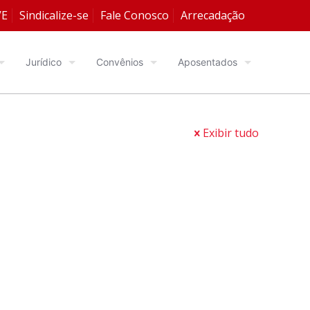
VE
Sindicalize-se
Fale Conosco
Arrecadação
Jurídico
Convênios
Aposentados
Exibir tudo