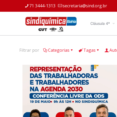
71 3444-1313
secretaria@sind.org.br
Cláusula 4ª
Filtrar por
Categorias
Tagas
Aut