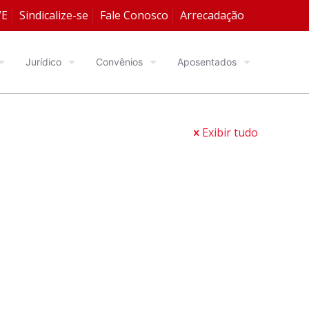
VE
Sindicalize-se
Fale Conosco
Arrecadação
Jurídico
Convênios
Aposentados
Exibir tudo