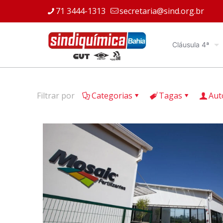
71 3444-1313
secretaria@sind.org.br
Cláusula 4ª
Filtrar por
Categorias
Tagas
Aut