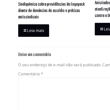
Anistiado
Sindiquímica cobra providências da Engepack
atualizaç
diante de denúncias de assédio e práticas
contra a U
antissindicais
Lei
Leia mais
Deixe um comentário
O seu endereço de e-mail não será publicado.
Cam
Comentário
*