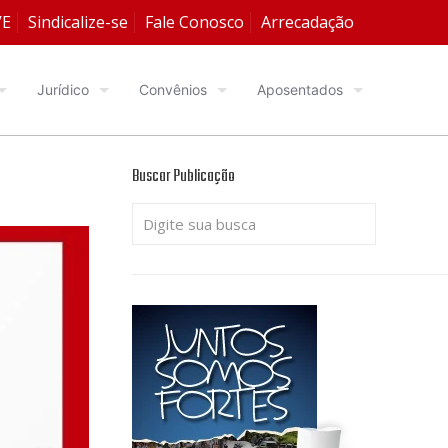
VE
Sindicalize-se
Fale Conosco
Arrecadação
Jurídico
Convênios
Aposentados
Buscar Publicação