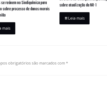
s se reúnem no Sindiquímica para
sobre atualização da NR-1
ão sobre processo de danos morais
nião
Leia mais
a mais
pos obrigatórios são marcados com
*