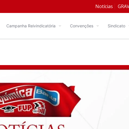
Notícias
GRA
Campanha Reivindicatória
Convenções
Sindicato