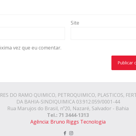
Site
óxima vez que eu comentar.
RES DO RAMO QUIMICO, PETROQUIMICO, PLASTICOS, FER
DA BAHIA-SINDIQUIMICA 03.912.059/0001-44
Rua Marujos do Brasil, nº20, Nazaré, Salvador - Bahia
Tel.: 71 3444-1313
Agência: Bruno Riggs Tecnologia