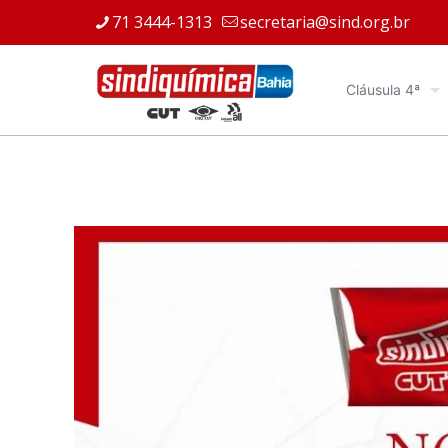
71 3444-1313
secretaria@sind.org.br
Cláusula 4ª