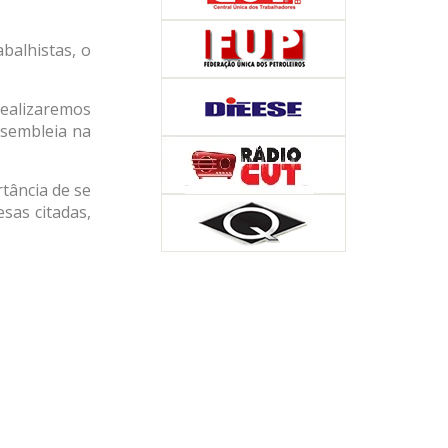
balhistas, o
realizaremos
ssembleia na
tância de se
sas citadas,