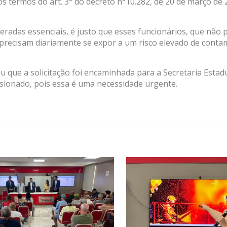
 os termos do art. 3° do decreto n°10.282, de 20 de março de
ideradas essenciais, é justo que esses funcionários, que não
precisam diariamente se expor a um risco elevado de conta
u que a solicitação foi encaminhada para a Secretaria Estad
sionado, pois essa é uma necessidade urgente.