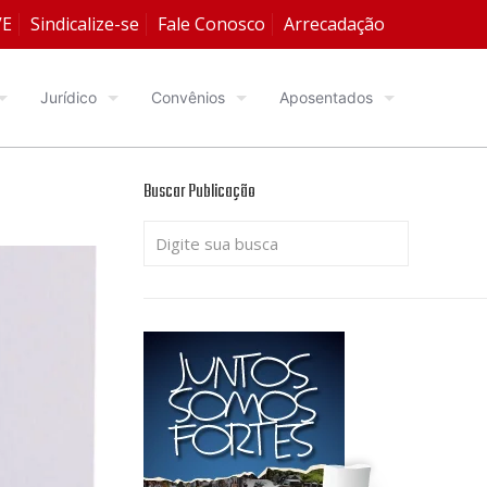
VE
Sindicalize-se
Fale Conosco
Arrecadação
Jurídico
Convênios
Aposentados
Buscar Publicação