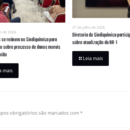
27 de julho de 2026
o de 2026
Diretoria do Sindiquímica partic
s se reúnem no Sindiquímica para
sobre atualização da NR-1
ão sobre processo de danos morais
nião
Leia mais
a mais
pos obrigatórios são marcados com
*