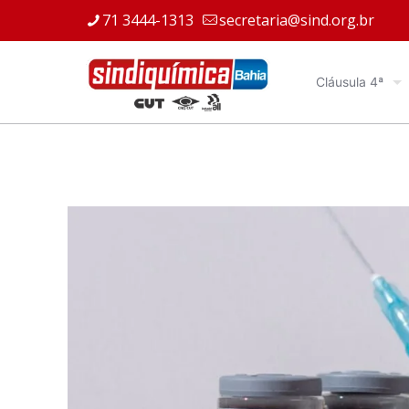
71 3444-1313
secretaria@sind.org.br
Cláusula 4ª