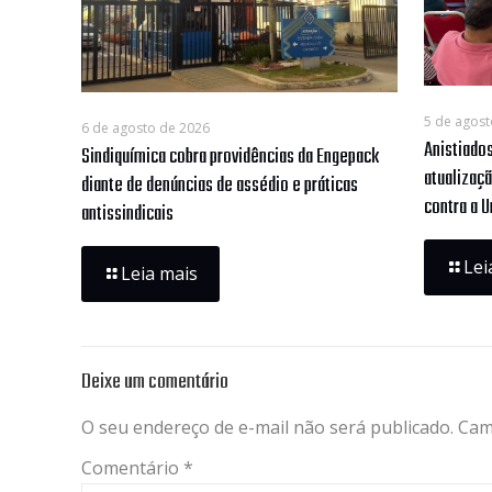
5 de agost
6 de agosto de 2026
Anistiado
Sindiquímica cobra providências da Engepack
atualizaç
diante de denúncias de assédio e práticas
contra a U
antissindicais
Lei
Leia mais
Deixe um comentário
O seu endereço de e-mail não será publicado.
Cam
Comentário
*