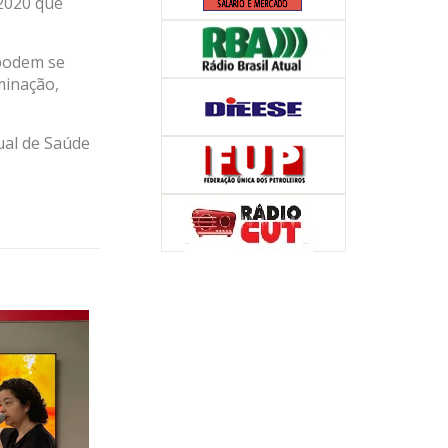
 2020 que
 podem se
minação,
ual de Saúde