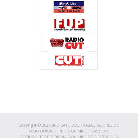
Copyright © 2021SINDICATO DOS TRABALHADORES DO
RAMO QUIMICO, PETROQUIMICO, PLASTICOS,
FERTILIZANTES E TERMINAIS QUIMICOS DO ESTADO DA