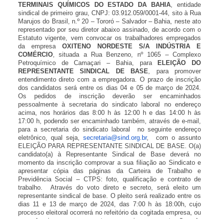
TERMINAIS QUÍMICOS DO ESTADO DA BAHIA
, entidade
sindical de primeiro grau, CNPJ: 03.912.059/0001-44, sito à Rua
Marujos do Brasil, n.º 20 – Tororó – Salvador – Bahia, neste ato
representado por seu diretor abaixo assinado, de acordo com o
Estatuto vigente, vem convocar os trabalhadores empregados
da empresa
OXITENO NORDESTE S/A INDÚSTRIA E
COMÉRCIO
, situada a Rua Benzeno, nº 1065 – Complexo
Petroquímico de Camaçari – Bahia, para
ELEIÇÃO DO
REPRESENTANTE SINDICAL DE BASE
, para promover
entendimento direto com a empregadora. O prazo de inscrição
dos candidatos será entre os dias 04 e 05 de março de 2024.
Os pedidos de inscrição deverão ser encaminhados
pessoalmente à secretaria do sindicato laboral no endereço
acima, nos horários das 8:00 h às 12:00 h e das 14:00 h às
17:00 h, podendo ser encaminhado também, através de e-mail,
para a secretaria do sindicato laboral no seguinte endereço
eletrônico, qual seja,
secretaria@sind.org.br
, com o assunto
ELEIÇÃO PARA REPRESENTANTE SINDICAL DE BASE. O(a)
candidato(a) à Representante Sindical de Base deverá no
momento da inscrição comprovar a sua filiação ao Sindicato e
apresentar cópia das páginas da Carteira de Trabalho e
Previdência Social – CTPS: foto, qualificação e contrato de
trabalho. Através do voto direto e secreto, será eleito um
representante sindical de base. O pleito será realizado entre os
dias 11 e 13 de março de 2024, das 7:00 h às 18:00h, cujo
processo eleitoral ocorrerá no refeitório da cogitada empresa, ou