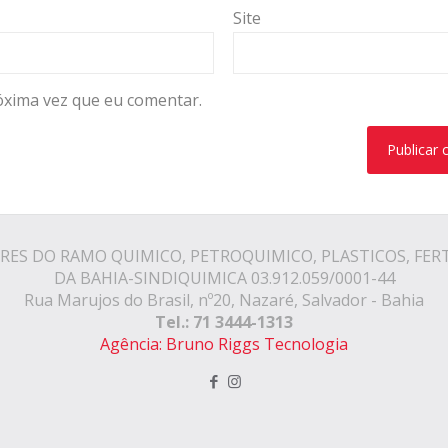
Site
óxima vez que eu comentar.
RES DO RAMO QUIMICO, PETROQUIMICO, PLASTICOS, FER
DA BAHIA-SINDIQUIMICA 03.912.059/0001-44
Rua Marujos do Brasil, nº20, Nazaré, Salvador - Bahia
Tel.: 71 3444-1313
Agência: Bruno Riggs Tecnologia