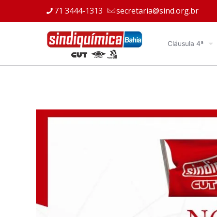
71 3444-1313
secretaria@sind.org.br
Cláusula 4ª