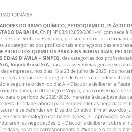
TRAORDINÁRIA
ADORES DO RAMO QUÍMICO, PETROQUÍMICO, PLÁSTICOS
ESTADO DA
BAHIA
, CNPJ Nº 03.912.059/0001-44, com sede à
ão de sua Diretoria Executiva, por seu diretor infra firmado
es às categorias dos profissionais empregados das empresa
DE PRODUTOS QUÍMICOS PARA FINS INDUSTRIAIS, PETRO
 E DIAS D´ÁVILA – SINPEQ,
das categorias dos profissionai
S/A, Vopak Brasil S/A
, para as assembleias gerais extraord
 das empresas, nos dias 15 a 23 de julho de 2025, nos horár
o dos trabalhadores do regime de turnos e do administrativ
o a seguinte ordem do dia: A – Discutir e deliberar a Pauta
tronal (Sinpeq), a Ultracargo e Vopak, para consecução de 
ho, para o período de 2025/2026, inerente à data-base das c
ia desta Entidade laboral para empreender as negociações n
taurar e se defender em Dissídio Coletivo, firmar acordos ju
eve, em caso de malogro das negociações; D – Aprovação de A
urarem as negociações; E – Discutir e deliberar sobre a ins
 Entidade, no valor correspondente a 2% sobre o salário base