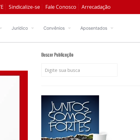
VE
Sindicalize-se
Fale Conosco
Arrecadação
Jurídico
Convênios
Aposentados
Buscar Publicação