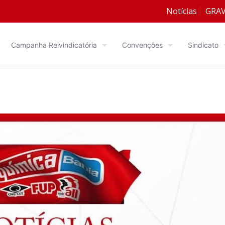
Notícias
GRA
Campanha Reivindicatória
Convenções
Sindicato