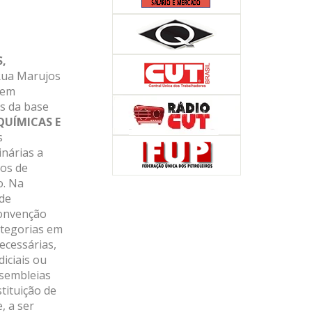
,
 Rua Marujos
 vem
s da base
QUÍMICAS E
s
inárias a
ios de
o. Na
 de
Convenção
ategorias em
ecessárias,
diciais ou
ssembleias
tituição de
, a ser