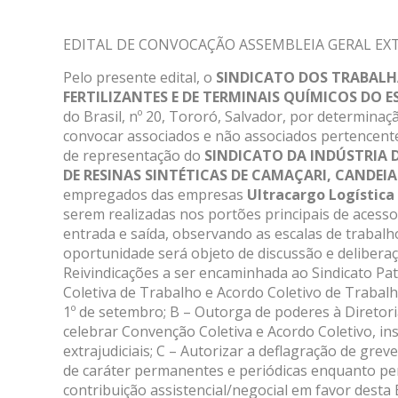
EDITAL DE CONVOCAÇÃO ASSEMBLEIA GERAL EX
Pelo presente edital, o
SINDICATO DOS TRABALH
FERTILIZANTES E DE TERMINAIS QUÍMICOS DO 
do Brasil, nº 20, Tororó, Salvador, por determinaç
convocar associados e não associados pertencent
de representação do
SINDICATO DA INDÚSTRIA 
DE RESINAS SINTÉTICAS DE CAMAÇARI, CANDEIAS
empregados das empresas
Ultracargo Logística 
serem realizadas nos portões principais de acesso
entrada e saída, observando as escalas de trabalh
oportunidade será objeto de discussão e deliberaçã
Reivindicações a ser encaminhada ao Sindicato Pa
Coletiva de Trabalho e Acordo Coletivo de Trabal
1º de setembro; B – Outorga de poderes à Diretor
celebrar Convenção Coletiva e Acordo Coletivo, ins
extrajudiciais; C – Autorizar a deflagração de gr
de caráter permanentes e periódicas enquanto perd
contribuição assistencial/negocial em favor desta