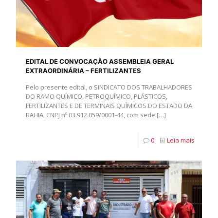
EDITAL DE CONVOCAÇÃO ASSEMBLEIA GERAL
EXTRAORDINÁRIA – FERTILIZANTES
Pelo presente edital, o SINDICATO DOS TRABALHADORES
DO RAMO QUÍMICO, PETROQUÍMICO, PLÁSTICOS,
FERTILIZANTES E DE TERMINAIS QUÍMICOS DO ESTADO DA
BAHIA, CNPJ nº 03.912.059/0001-44, com sede
[…]
0
Leia mais