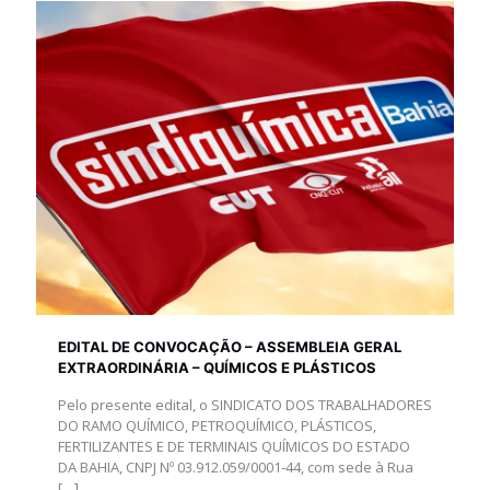
EDITAL DE CONVOCAÇÃO – ASSEMBLEIA GERAL
EXTRAORDINÁRIA – QUÍMICOS E PLÁSTICOS
Pelo presente edital, o SINDICATO DOS TRABALHADORES
DO RAMO QUÍMICO, PETROQUÍMICO, PLÁSTICOS,
FERTILIZANTES E DE TERMINAIS QUÍMICOS DO ESTADO
DA BAHIA, CNPJ Nº 03.912.059/0001-44, com sede à Rua
[…]