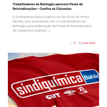
Trabalhadores da Bahiagás aprovam Pauta de
Reivindicações – Confira as Cláusulas
O Sindiquímica Bahia realizou no dia 25/02, de forma
híbrida, uma assembleia com os trabalhadores da
Bahiagás para elaboração da Pauta de Reivindicações
da Campanha Salarial
[…]
0
Leia mais